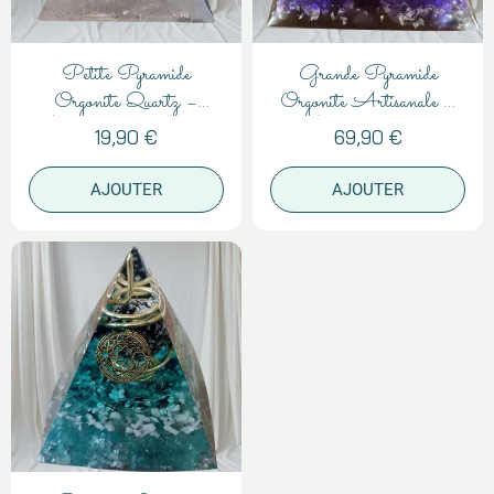
Petite Pyramide
Grande Pyramide
Orgonite Quartz –
Orgonite Artisanale –
Énergie et Protection
Énergie 12 cm
19,90 €
69,90 €
AJOUTER
AJOUTER