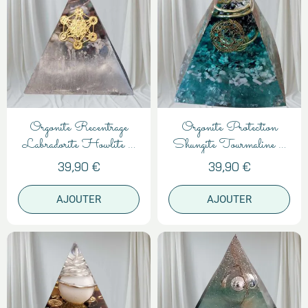
Orgonite Recentrage
Orgonite Protection
Labradorite Howlite –
Shungite Tourmaline –
Pyramide 7cm
Anti-Ondes
39,90 €
39,90 €
AJOUTER
AJOUTER