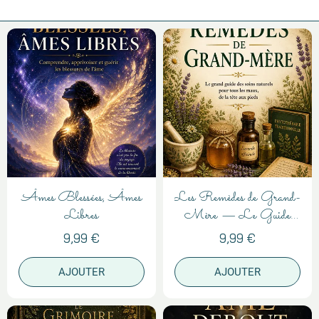
Âmes Blessées, Âmes
Les Remèdes de Grand-
Libres
Mère — Le Guide
Complet des Soins
9,99 €
9,99 €
Naturels par les Plantes
AJOUTER
AJOUTER