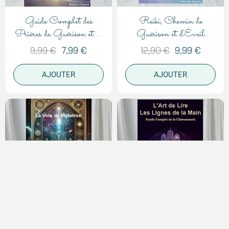
Guide Complet des
Reiki, Chemin de
Prières de Guérison et de
Guérison et d'Éveil
Protection
Spirituel
9,99 €
7,99 €
12,90 €
9,99 €
AJOUTER
AJOUTER
La Voie de Métatron
L'Art de Lire les Lignes