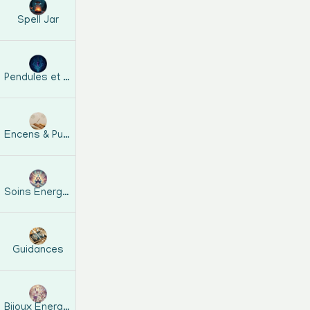
Spell Jar
Pendules et guides
Encens & Purification
Orgonites Pyramides
Soins Energétiques
Guidances
Bijoux Energetiques