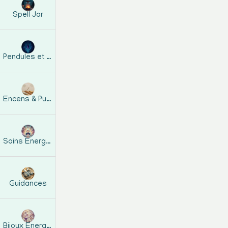
Spell Jar
Pendules et guides
Encens & Purification
Soins Energétiques
Guidances
Bijoux Energetiques