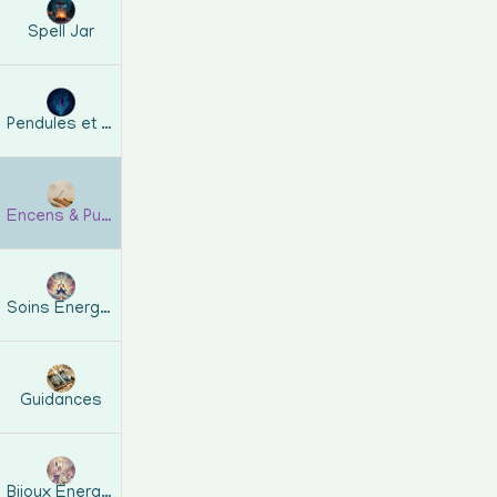
Spell Jar
Pendules et guides
Encens & Purification
Soins Energétiques
Guidances
Bijoux Energetiques