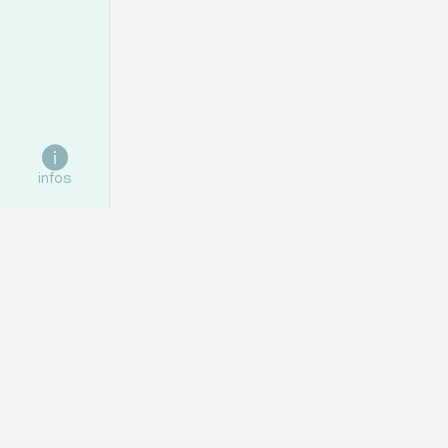
Encens Goloka Citronnelle –
infos
Fraîcheur, Vitalité & Protection
2,00 €
AJOUTER