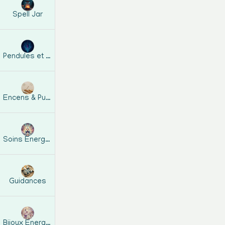
Spell Jar
Pendules et guides
Encens & Purification
Soins Energétiques
Guidances
Bijoux Energetiques