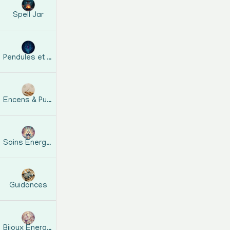
Spell Jar
f
Pendules et guides
Encens & Purification
Soins Energétiques
Guidances
Bijoux Energetiques