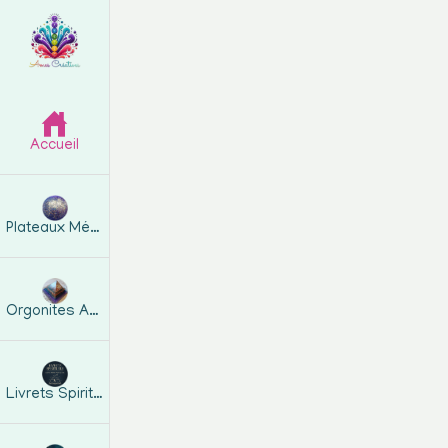
Accueil
Plateaux Métatron
Orgonites Artisanales
Pour profiter plei
(nouveautés, conten
Livrets Spirituels
​👉 Pour une insta