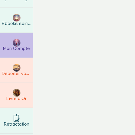
Pensez à accep
Une fois installée
Ebooks spirituels
Attention, si vous
conserver sur le t
Mon Compte
fonctionnement.
Déposer vos Avis
👉 Pour une instal
Utilisez Googl
Livre d'Or
Cliquez sur l'
flèche en haut 
Rétractation
Pensez à acce