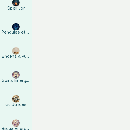
Cliquer sur le lien
Spell Jar
habituellement
Pendules et guides
👉 Pour une instal
Encens & Purification
toute marque) :
Soins Energétiques
Utilisez Googl
Cliquez sur le
votre écran, p
Guidances
Cliquez sur “Aj
"Plus" pour y 
Bijoux Energetiques