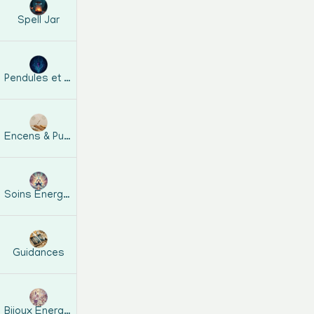
Spell Jar
Pendules et guides
Encens & Purification
Soins Energétiques
Guidances
Bijoux Energetiques