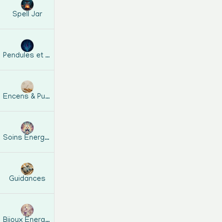
Spell Jar
v
Pendules et guides
Encens & Purification
Soins Energétiques
Cette
spell jar de santé
est une créatio
Guidances
Chaque élément a été choisi pour souteni
Le sel purifiant
: nettoie les énerg
Bijoux Energetiques