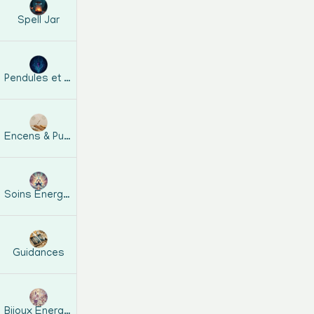
Spell Jar
s
l
Pendules et guides
e
d
Encens & Purification
é
Soins Energétiques
Guidances
Bijoux Energetiques