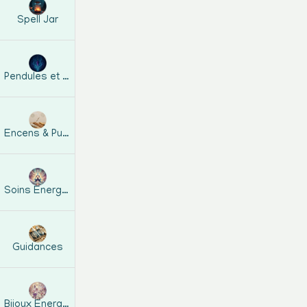
Spell Jar
Pendules et guides
Encens & Purification
Soins Energétiques
Guidances
Bijoux Energetiques