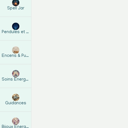
Spell Jar
Pendules et guides
c
Encens & Purification
Soins Energétiques
Guidances
Bijoux Energetiques