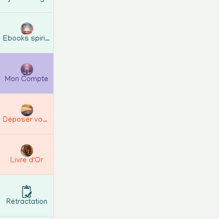
Le Médaillon Orgonite Fleur de Vie – Por
Ebooks spirituels
sacré. Il est les deux à la fois — et c
d'Âmes Créatives.
Mon Compte
Porté au quotidien comme un bijou, acc
il diffuse en permanence sa vibration ha
Déposer vos Avis
🌸 La Fleur de Vie — géométrie sacrée 
Symbole parmi les plus anciens du monde
Livre d'Or
l'univers et l'harmonie vibratoire abs
permanente : elle structure l'énergie d
Rétractation
🔮 Composition artisanale :