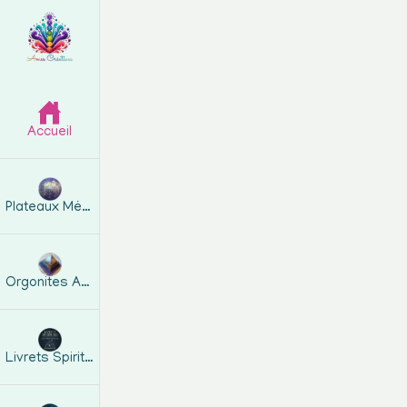
Accueil
C
Plateaux Métatron
Orgonites Artisanales
Livrets Spirituels