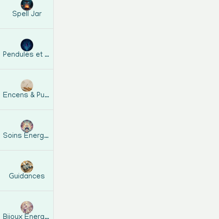
Spell Jar
Pendules et guides
Encens & Purification
Soins Energétiques
Guidances
Bijoux Energetiques