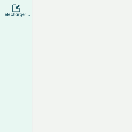
Une
affirmation positive
pour vous
Télécharger l'Appli
💎
Deux options au choix :
1. Lecture seule (sans bracelet)
– 📄 Fo
👉 Idéal pour ceux qui souhaitent explo
💰
Prix : 14,90 €
2. Lecture + Bracelet énergétique pers
👉 Un
bracelet sur-mesure
en pierres 
💰
Prix : 29,90 €
Bracelet artisanal, réalisé avec soin et